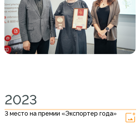
ЗАЯВКА
ТУТ ВЫ МОЖЕТЕ
НОВОСТИ
ОСТАВИТЬ ОТЗЫВ О
РАБОТЕ С НАМИ
СМИ О НАС
политика
О КОМПАНИИ
конфиденциальности
и обработки
персональных
ЭКОСИСТЕМА
данных
КОНТАКТЫ
zv@tknovosib.ru
8 (383) 209-00-22
работаем с 2011 года
EN
RU