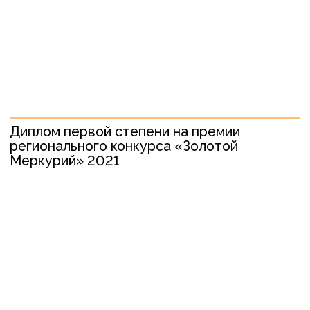
Топ-5 в конкурсе "Команда №1"
Максима Батырева
Лауреат Награды «За успешное
развитие бизнеса в Сибири»,
получение официального статуса
«Надежный партнер»