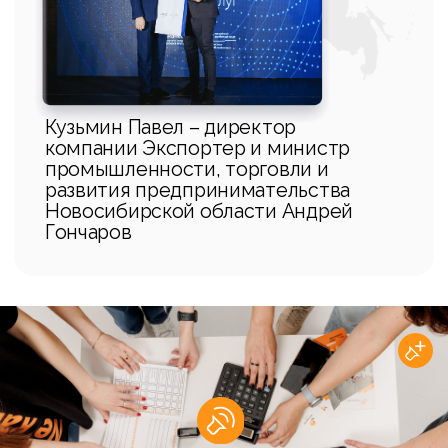
Оказываем услуги в области
внешнеэкономической
деятельности по экспорту и
импорту различных групп товаров из
России в страны Евразийского
экономического союза с 2011 года
ОПЛАЧИВАЕМ ПОСТАВЩИКУ
ДЕНЬ В ДЕНЬ
ГОТОВИМ ТАМОЖЕННЫЕ И
БУХГАЛТЕРСКИЕ ДОКУМЕНТЫ
НА ЭКСПОРТ
ПОДАЕМ CТ-1, ФСТЭК РК, ФСЭК
РФ ДЕНЬ В ДЕНЬ